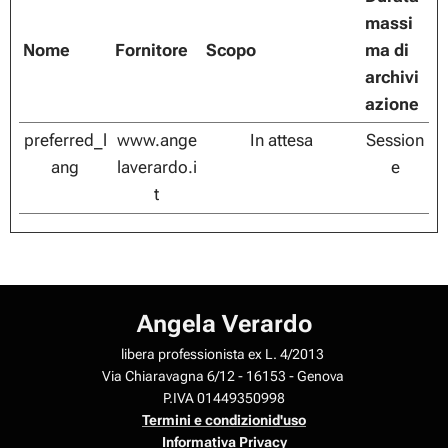
massi
Nome
Fornitore
Scopo
ma di
archivi
azione
preferred_l
www.ange
In attesa
Session
ang
laverardo.i
e
t
Angela Verardo
libera professionista ex L. 4/2013
Via Chiaravagna 6/12 - 16153 - Genova
P.IVA 01449350998
Termini e condizionid'uso
Informativa Privacy