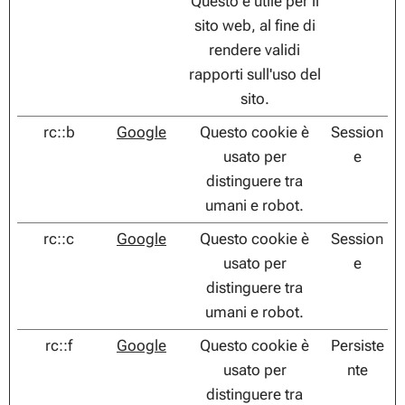
Questo è utile per il
sito web, al fine di
rendere validi
rapporti sull'uso del
sito.
rc::b
Google
Questo cookie è
Session
usato per
e
distinguere tra
umani e robot.
rc::c
Google
Questo cookie è
Session
usato per
e
distinguere tra
umani e robot.
rc::f
Google
Questo cookie è
Persiste
usato per
nte
distinguere tra