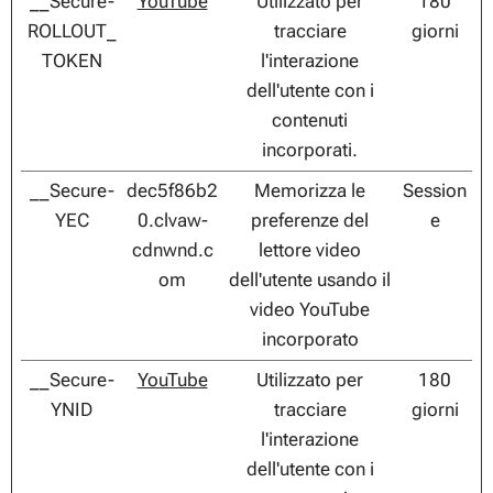
__Secure-
YouTube
Utilizzato per
180
ROLLOUT_
tracciare
giorni
TOKEN
l'interazione
dell'utente con i
contenuti
incorporati.
__Secure-
dec5f86b2
Memorizza le
Session
YEC
0.clvaw-
preferenze del
e
cdnwnd.c
lettore video
om
dell'utente usando il
video YouTube
incorporato
__Secure-
YouTube
Utilizzato per
180
YNID
tracciare
giorni
l'interazione
dell'utente con i