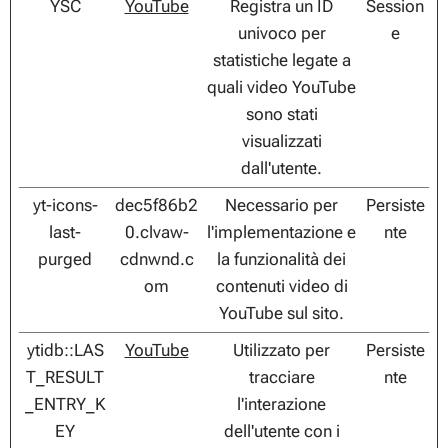
YSC
YouTube
Registra un ID
Session
univoco per
e
statistiche legate a
quali video YouTube
sono stati
visualizzati
dall'utente.
yt-icons-
dec5f86b2
Necessario per
Persiste
last-
0.clvaw-
l'implementazione e
nte
purged
cdnwnd.c
la funzionalità dei
om
contenuti video di
YouTube sul sito.
ytidb::LAS
YouTube
Utilizzato per
Persiste
T_RESULT
tracciare
nte
_ENTRY_K
l'interazione
EY
dell'utente con i