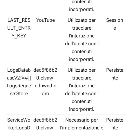
contenuti
incorporati.
LAST_RES
YouTube
Utilizzato per
Session
ULT_ENTR
tracciare
e
Y_KEY
l'interazione
dell'utente con i
contenuti
incorporati.
LogsDatab
dec5f86b2
Utilizzato per
Persiste
aseV2:V#||
0.clvaw-
tracciare
nte
LogsReque
cdnwnd.c
l'interazione
stsStore
om
dell'utente con i
contenuti
incorporati.
ServiceWo
dec5f86b2
Necessario per
Persiste
rkerLogsD
0.clvaw-
l'implementazione e
nte