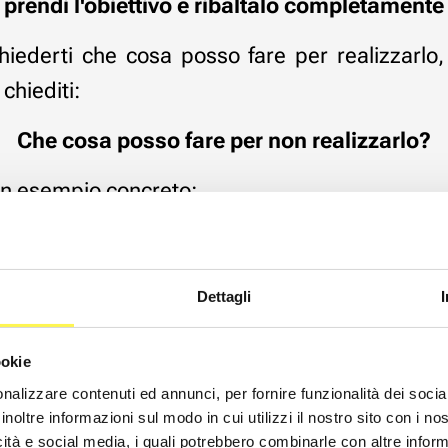
prendi l'obiettivo e ribaltalo completamente
hiederti che cosa posso fare per realizzarlo,
hiediti:
Che cosa posso fare per non realizzarlo?
n esempio concreto:
ettivo è:
"voglio incrementare la mia attività",
Dettagli
derti:
ookie
cosa posso fare per non incrementare la mia attiv
nalizzare contenuti ed annunci, per fornire funzionalità dei socia
inoltre informazioni sul modo in cui utilizzi il nostro sito con i n
 a scrivere tutte le risposte che ti vengono in m
icità e social media, i quali potrebbero combinarle con altre inform