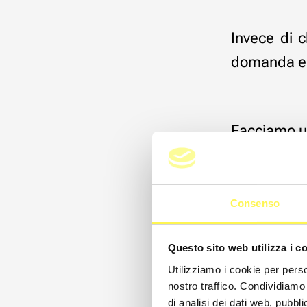
Invece di c
domanda e c
Facciamo u
Se il tuo obi
Consenso
prova a chie
Questo sito web utilizza i c
"che 
Utilizziamo i cookie per perso
nostro traffico. Condividiamo 
E poi inizia
di analisi dei dati web, pubbl