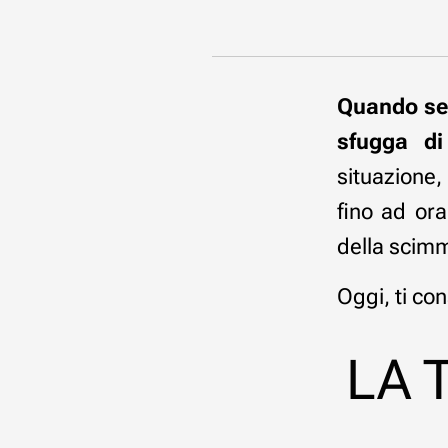
Quando sei 
sfugga d
situazione, 
fino ad ora
della scimm
Oggi, ti con
LA 