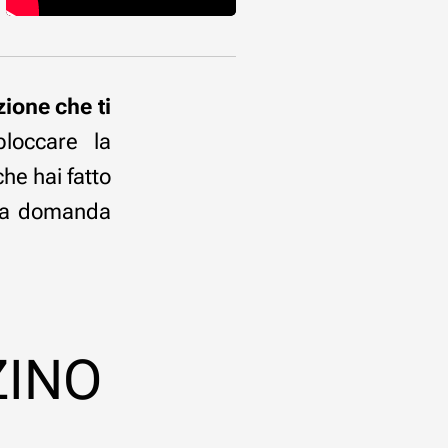
zione che ti
loccare la
che hai fatto
e la domanda
ZINO