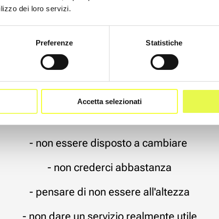
lizzo dei loro servizi.
- rimanere inattivo
Preferenze
Statistiche
- non essere costante nella promozione
- non ascoltare i clienti
- non dare un servizio di valore
Accetta selezionati
- non rispondere ai clienti
- non essere disposto a cambiare
- non crederci abbastanza
- pensare di non essere all'altezza
- non dare un servizio realmente utile