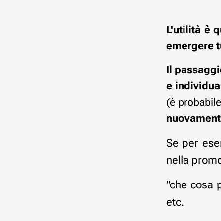
L'utilità è
emergere tu
Il passaggi
e individua
(è probabil
nuovamente
Se per ese
nella promo
"che cosa p
etc.