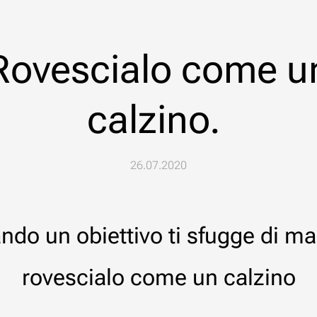
Rovescialo come u
calzino.
26.07.2020
ndo un obiettivo ti sfugge di m
rovescialo come un calzino