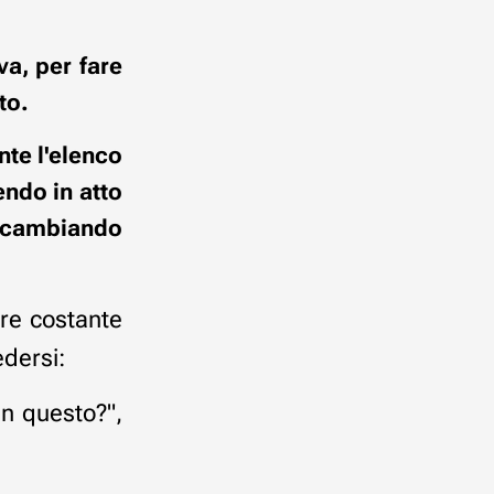
va, per fare
to.
nte l'elenco
endo in atto
, cambiando
re costante
edersi:
in questo?",