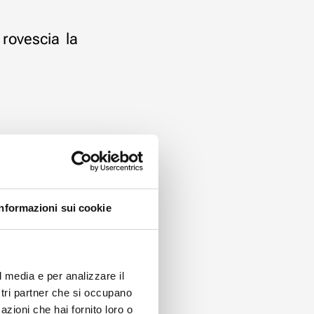
 rovescia la
Informazioni sui cookie
ità?".
l media e per analizzare il
ostri partner che si occupano
ente:
azioni che hai fornito loro o