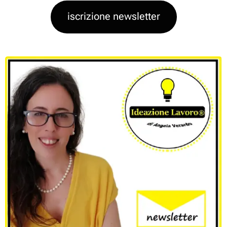
un'altra, ma
iscrizione newsletter
lanciando
l'indovinello
avevo in
mente una
risposta ben
precisa,
abbastanza
controintuitiva....