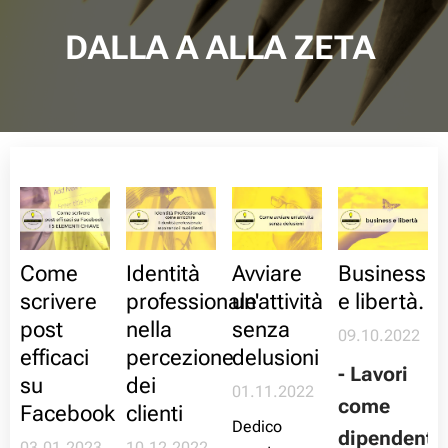
DALLA A ALLA ZETA
Come
Identità
Avviare
Business
scrivere
professionale
un'attività
e libertà.
post
nella
senza
09.10.2022
efficaci
percezione
delusioni
- Lavori
su
dei
01.11.2022
come
Facebook
clienti
Dedico
dipendente
03.01.2023
10.12.2022